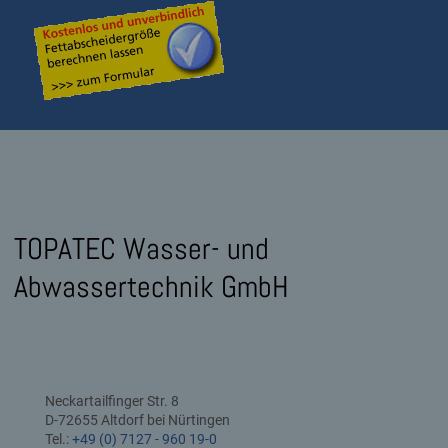
TOPATEC Wasser- und
Abwassertechnik GmbH
Neckartailfinger Str. 8
D-72655 Altdorf bei Nürtingen
Tel.:
+49 (0) 7127 - 960 19-0