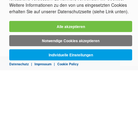
um
Weitere Informationen zu den von uns eingesetzten Cookies
durch
erhalten Sie auf unserer Datenschutzseite (siehe Link unten).
die
Optionen
zu
Alle akzeptieren
navigieren.
ESC
lehnt
Notwendige Cookies akzeptieren
alle
Cookies
Individuelle Einstellungen
ab.
Datenschutz
|
Impressum
|
Cookie Policy