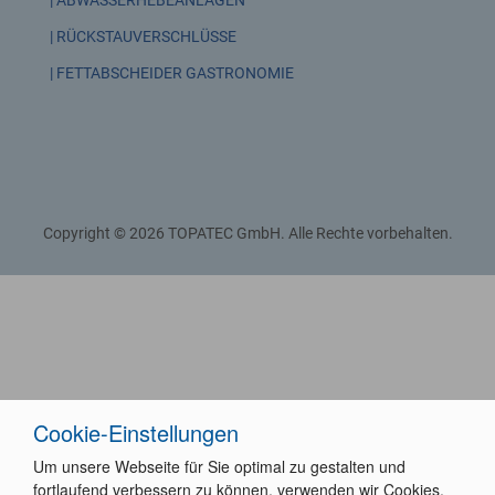
| ABWASSERHEBEANLAGEN
| RÜCKSTAUVERSCHLÜSSE
| FETTABSCHEIDER GASTRONOMIE
Copyright © 2026 TOPATEC GmbH. Alle Rechte vorbehalten.
Cookie-Einstellungen
Drücken
Sie
Um unsere Webseite für Sie optimal zu gestalten und
Tab,
fortlaufend verbessern zu können, verwenden wir Cookies.