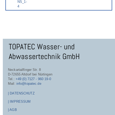
TOPATEC Wasser- und
Abwassertechnik GmbH
Neckartailfinger Str. 8
D-72655 Altdorf bei Nürtingen
Tel.:
+49 (0) 7127 - 960 19-0
Mail:
info@topatec.de
| DATENSCHUTZ
| IMPRESSUM
| AGB