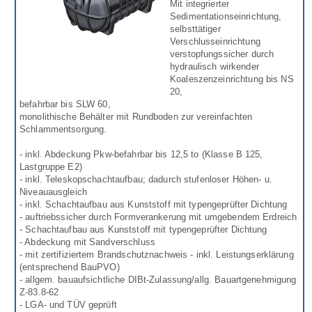
Mit integrierter
Sedimentationseinrichtung,
selbsttätiger
Verschlusseinrichtung
verstopfungssicher durch
hydraulisch wirkender
Koaleszenzeinrichtung bis NS
20,
befahrbar bis SLW 60,
monolithische Behälter mit Rundboden zur vereinfachten
Schlammentsorgung.
- inkl. Abdeckung Pkw-befahrbar bis 12,5 to (Klasse B 125,
Lastgruppe E2)
- inkl. Teleskopschachtaufbau; dadurch stufenloser Höhen- u.
Niveauausgleich
- inkl. Schachtaufbau aus Kunststoff mit typengeprüfter Dichtung
- auftriebssicher durch Formverankerung mit umgebendem Erdreich
- Schachtaufbau aus Kunststoff mit typengeprüfter Dichtung
- Abdeckung mit Sandverschluss
- mit zertifiziertem Brandschutznachweis - inkl. Leistungserklärung
(entsprechend BauPVO)
- allgem. bauaufsichtliche DIBt-Zulassung/allg. Bauartgenehmigung
Z-83.8-62
- LGA- und TÜV geprüft